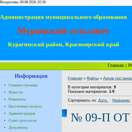
Воскресенье, 09.08.2026, 05:30
Администрация муниципального образования
Муринский сельсовет
Курагинский район, Красноярский край
Главная
::
Р
Информация
Главная
»
Файлы
»
Архив постанов
Главная страница
В категории материалов
:
9
Показано материалов
:
1-9
Новости
Реквизиты
Сортировать по
:
Дате
·
Названию
Населенные пункты
№ 09-П ОТ 
Администрация
Совет депутатов
Документы