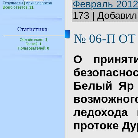
Февраль 2012
Результаты
|
Архив опросов
Всего ответов:
31
173
|
Добавил
Статистика
№ 06-П ОТ 
Онлайн всего:
1
Гостей:
1
Пользователей:
0
О принят
безопаснос
Белый Яр 
возможно
ледохода 
протоке Ду