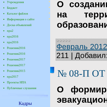
О создани
Учреждения
Бюджет
на терри
Каталог файлов
Информация о сайте
образован
Доска объявлений
npa2
npa2016
npa2016
Февраль 2012
Решения2016
211
|
Добавил
Решения2016
Решения2017
Решения2017
№ 08-П ОТ 
Решения2015
npa2017
Проекты НПА
О формир
Публичные слушания
эвакуацио
Кадры