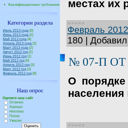
местах их
Квалификационные требования
Категории раздела
Февраль 2012
Июль 2013 года
[0]
Июнь 2013 года
[2]
180
|
Добавил
Май 2013 года
[4]
Апрель 2013 года
[2]
Март 2013 года
[2]
Август 2012 год
[2]
Июнь 2012 год
[1]
№ 07-П ОТ 
Май 2012 год
[0]
Апрель 2012 год
[3]
Март 2012 год
[3]
Февраль 2012 год
[9]
О порядке
Наш опрос
населения 
Оцените наш сайт
Отлично
Хорошо
Неплохо
Плохо
Ужасно