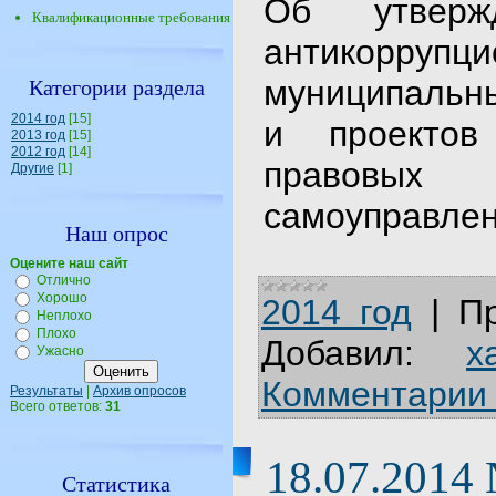
Об утверж
Квалификационные требования
антикорр
муниципальн
Категории раздела
2014 год
[15]
и проектов
2013 год
[15]
2012 год
[14]
правовых 
Другие
[1]
самоуправле
Наш опрос
Оцените наш сайт
Отлично
Хорошо
2014 год
|
П
Неплохо
Плохо
Добавил:
x
Ужасно
Комментарии 
Результаты
|
Архив опросов
Всего ответов:
31
18.07.2014
Статистика