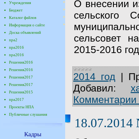
О внесении и
Учреждения
Бюджет
сельского 
Каталог файлов
муниципаль
Информация о сайте
Доска объявлений
сельсовет н
npa2
2015-2016 го
npa2016
npa2016
Решения2016
Решения2016
2014 год
|
П
Решения2017
Решения2017
Добавил:
x
Решения2015
Комментарии 
npa2017
Проекты НПА
Публичные слушания
18.07.2014
Кадры