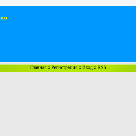
ния
Главная
::
Регистрация
::
Вход
::
RSS