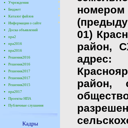
Учреждения
номеро
Бюджет
Каталог файлов
(предыд
Информация о сайте
Доска объявлений
01) Крас
npa2
район, 
npa2016
npa2016
адрес:
Решения2016
Решения2016
Красноя
Решения2017
Решения2017
район, 
Решения2015
npa2017
общест
Проекты НПА
разреше
Публичные слушания
сельскох
Кадры