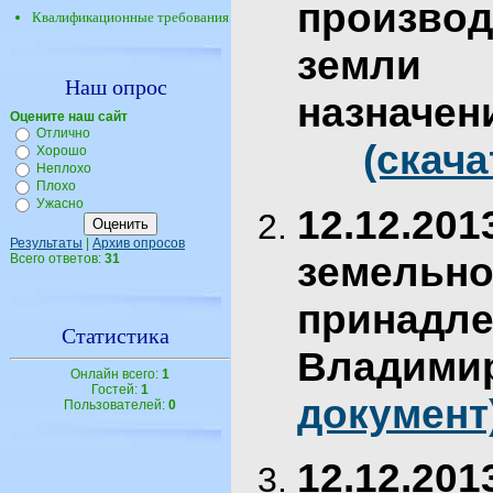
произво
Квалификационные требования
земли 
Наш опрос
назнач
Оцените наш сайт
Отлично
(скача
Хорошо
Неплохо
Плохо
Ужасно
12.12.20
Результаты
|
Архив опросов
земе
Всего ответов:
31
прина
Статистика
Владими
Онлайн всего:
1
Гостей:
1
документ
Пользователей:
0
12.12.20