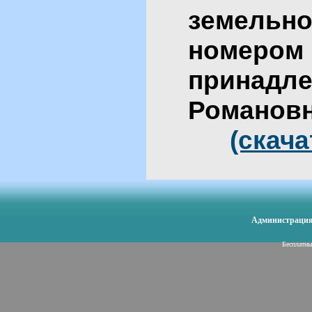
земельно
номеро
принадл
Роман
(скача
Администрация 
Бесплатн