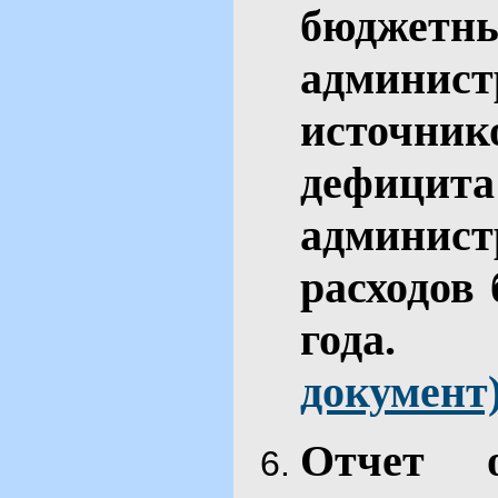
бюджет
админис
источн
дефици
админис
расходов 
го
документ
Отчет 