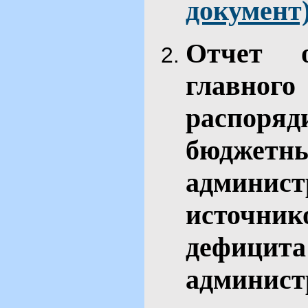
документ
Отчет 
главн
распор
бюджет
админис
источн
дефици
админис