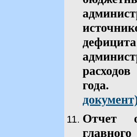
админис
источн
дефици
админис
расходов
го
документ
Отчет 
главн