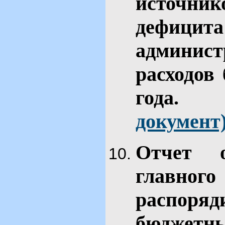
источн
дефици
админис
расходов 
го
документ
Отчет 
главн
распор
бюджет