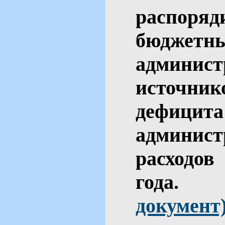
распор
бюджет
админис
источн
дефици
админис
расходов
го
документ