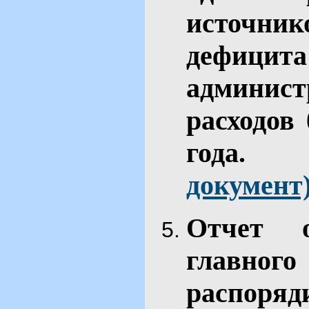
источн
дефици
админис
расходов
го
документ
Отчет 
главн
распор