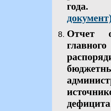
го
документ
Отчет 
главн
распор
бюджет
админис
источн
дефици