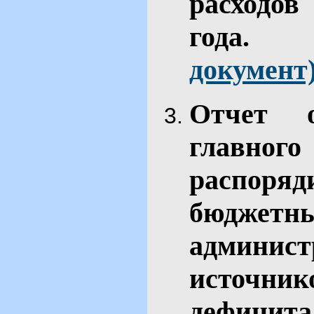
расходов
го
документ
Отчет 
главн
распор
бюджет
админис
источн
дефици