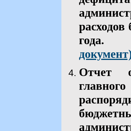
админис
расходов 
го
документ
Отчет 
главн
распор
бюджет
админис