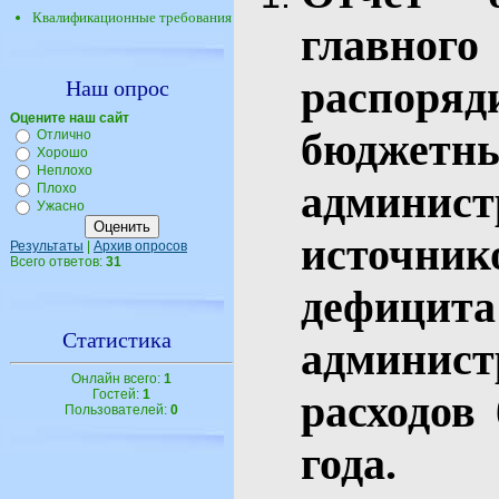
Квалификационные требования
главн
распор
Наш опрос
Оцените наш сайт
бюджет
Отлично
Хорошо
Неплохо
админис
Плохо
Ужасно
источн
Результаты
|
Архив опросов
Всего ответов:
31
дефици
Статистика
админис
Онлайн всего:
1
Гостей:
1
расходов
Пользователей:
0
го