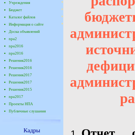
распор
Учреждения
Бюджет
бюджетн
Каталог файлов
Информация о сайте
админист
Доска объявлений
npa2
источн
npa2016
npa2016
дефици
Решения2016
Решения2016
Решения2017
админист
Решения2017
Решения2015
ра
npa2017
Проекты НПА
Публичные слушания
Отчет 
Кадры