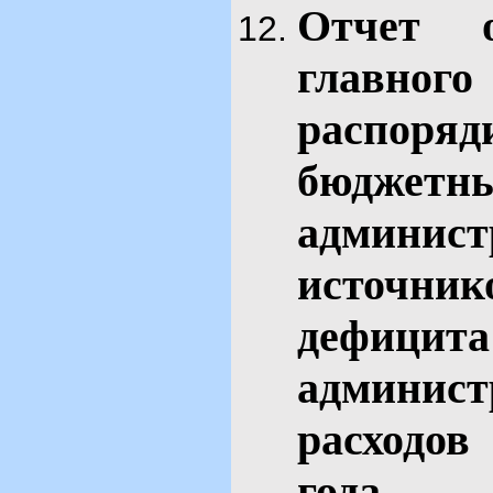
Отчет 
главн
распор
бюджет
админис
источн
дефици
админис
расходо
го