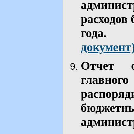
админис
расходов 
го
документ
Отчет 
главн
распор
бюджет
админис