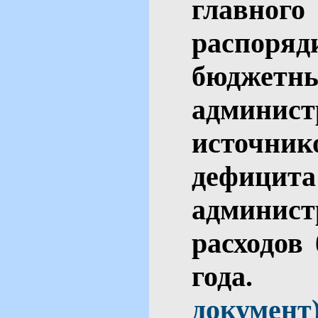
главн
распор
бюджет
админис
источн
дефици
админис
расходов
го
документ