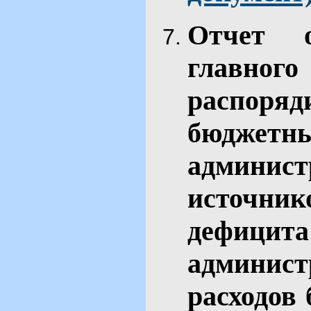
Отчет 
главн
распор
бюджет
админис
источн
дефици
админис
расходов 