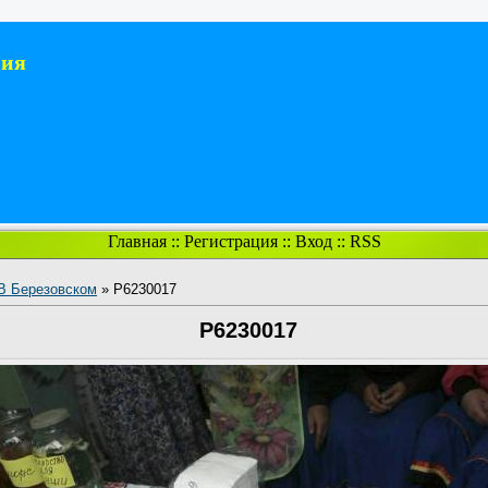
ния
Главная
::
Регистрация
::
Вход
::
RSS
В Березовском
» P6230017
P6230017