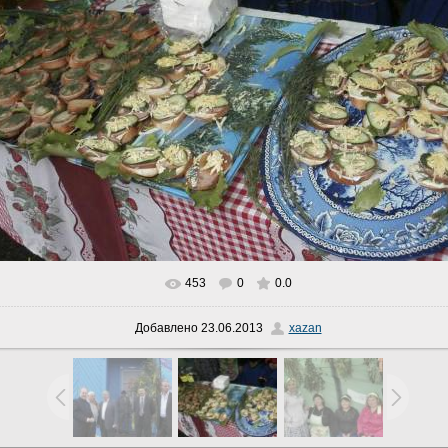
453
0
0.0
В реальном размере
979x733
/ 155.3Kb
Добавлено
23.06.2013
xazan