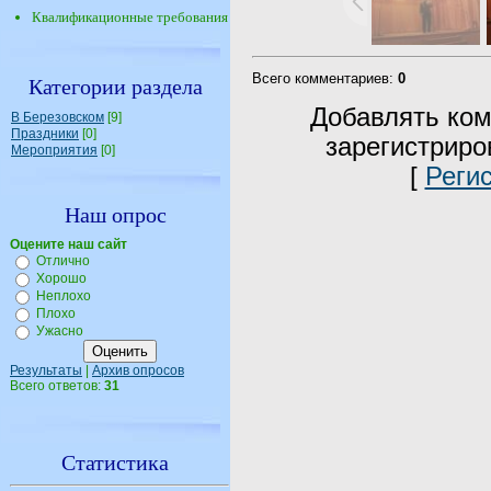
Квалификационные требования
Всего комментариев
:
0
Категории раздела
Добавлять ком
В Березовском
[9]
Праздники
[0]
зарегистриро
Мероприятия
[0]
[
Реги
Наш опрос
Оцените наш сайт
Отлично
Хорошо
Неплохо
Плохо
Ужасно
Результаты
|
Архив опросов
Всего ответов:
31
Статистика