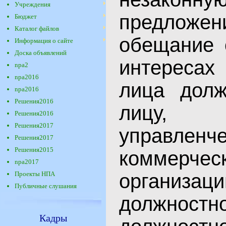
Учреждения
предло
Бюджет
Каталог файлов
обещание 
Информация о сайте
Доска объявлений
интересах
npa2
npa2016
лица долж
npa2016
Решения2016
лицу, в
Решения2016
Решения2017
управленч
Решения2017
Решения2015
коммерче
npa2017
Проекты НПА
организаци
Публичные слушания
должностн
Кадры