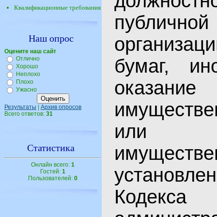
должно
Квалификационные требования
публичной
Наш опрос
организаци
Оцените наш сайт
Отлично
бумаг, ин
Хорошо
Неплохо
оказани
Плохо
Ужасно
имуществе
Результаты
|
Архив опросов
Всего ответов:
31
или пре
Статистика
имущест
Онлайн всего:
1
установл
Гостей:
1
Пользователей:
0
Коде