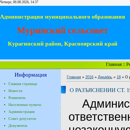
Четверг, 06.08.2026, 14:37
Администрация муниципального образования
Муринский сельсовет
Курагинский район, Красноярский край
Главная
::
Р
Информация
Главная
»
2016
»
Декабрь
»
18
» О 
Главная страница
О РАЗЪЯСНЕНИИ СТ. 1
Новости
Реквизиты
Админис
Населенные пункты
Администрация
ответст
Совет депутатов
Документы
незаконн