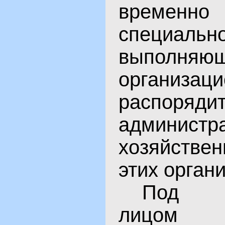
времен
специальн
выполняю
организаци
распоряд
администра
хозяйстве
этих орган
Под д
лицом 