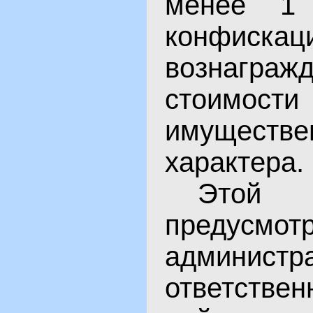
менее 1
конфиска
вознагр
стоимо
имуществе
характера.
Этой 
предусмот
администр
ответстве