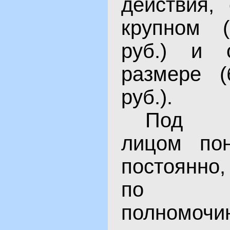
действия,
крупном 
руб.) и 
размере (
руб.).
Под д
лицом пон
постоянно
по спе
полномочи