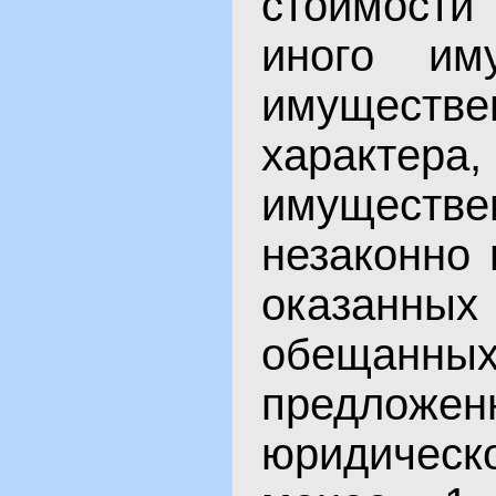
стоимости
иного иму
имуществе
характ
имущест
незаконно
оказа
обеща
предложе
юридическ