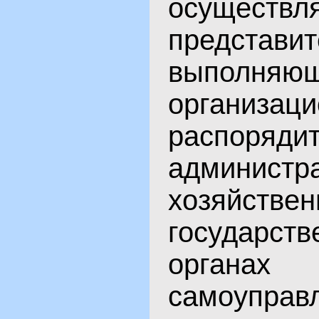
осуществл
представит
выполняю
организаци
распоряди
администра
хозяйстве
государст
органа
самоуправ