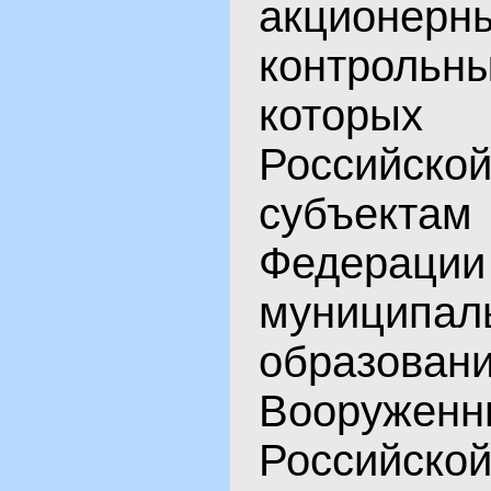
акционерн
контрольн
которых
Российск
субъекта
Федер
муниципал
образован
Вооруж
Российск