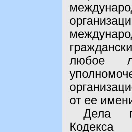
междунаро
организац
междунаро
гражданск
любое л
уполном
организац
от ее имен
Дела 
Коде