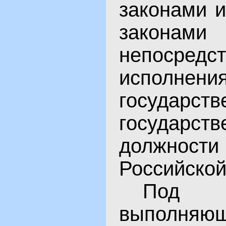
законами 
зако
непосредст
исполнен
государств
государств
должнос
Российской
Под
выполняю