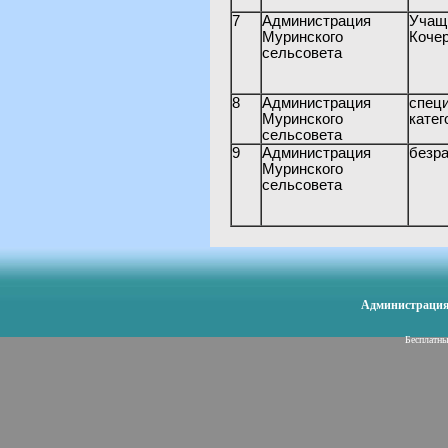
7
Администрация
Учащ
Муринского
Кочер
сельсовета
8
Администрация
спе
Муринского
катег
сельсовета
9
Администрация
безр
Муринского
сельсовета
Администрация 
Бесплатн