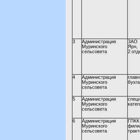
3
Администрация
ЗА
Муринского
Яр»,
сельсовета
2 отд
4
Администрация
г
Муринского
бухга
сельсовета
5
Администрация
спе
Муринского
катег
сельсовета
6
Администрация
ГПК
Муринского
фили
сельсовета
тракт