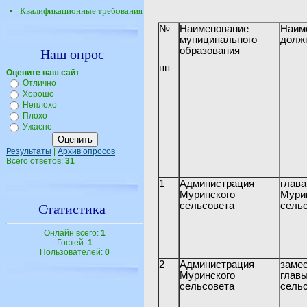
Квалификационные требования
№
Наименование
Наи
муниципального
долж
образования
Наш опрос
пп
Оцените наш сайт
Отлично
Хорошо
Неплохо
Плохо
Ужасно
Результаты
|
Архив опросов
Всего ответов:
31
1
Администрация
г
Муринского
Мури
сельсовета
сель
Статистика
Онлайн всего:
1
Гостей:
1
Пользователей:
0
2
Администрация
зам
Муринского
глав
сельсовета
сель