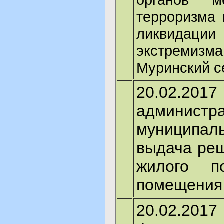
терроризма 
ликвидаци
экстремизм
Муринский с
20.02.
админист
муниципаль
выдача реш
жилого п
помещения
20.02.20