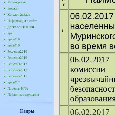
Учреждения
п
Бюджет
06.02.20
Каталог файлов
Информация о сайте
населенн
Доска объявлений
1
npa2
Муринског
npa2016
во время в
npa2016
Решения2016
06.02.201
Решения2016
Решения2017
комиссии
Решения2017
Решения2015
чрезвычай
npa2017
безопаснос
Проекты НПА
Публичные слушания
образовани
06.02.201
Кадры