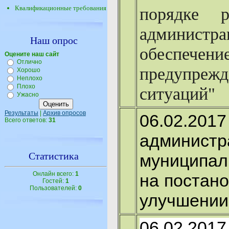
Квалификационные требования
порядке р
администра
Наш опрос
обеспеч
Оцените наш сайт
Отлично
предупре
Хорошо
Неплохо
Плохо
ситуаций"
Ужасно
Результаты
|
Архив опросов
06.02.
Всего ответов:
31
админист
Статистика
муниципал
Онлайн всего:
1
на постано
Гостей:
1
Пользователей:
0
улучшении
06.02.20