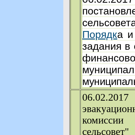
постано
сельсовет
Порядк
а и
задания в
финансо
муницип
муниципаль
06.02.201
эвакуацио
комиссии 
сельсовет"