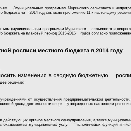
атьям (муниципальным программам Муринского сельсовета и непрогр
го бюджета на 2014 год согласно приложению 11 к настоящему решени
атьям (муниципальным программам Муринского сельсовета и непрогр
го бюджета на плановый период 2015-2016 годов согласно приложению
ной росписи местного бюджета в 2014 году
е
осить изменения в сводную бюджетную роспись
ящее решение:
чреждениями от осуществления предпринимательской деятельности
носящей доход деятельности сверх утвержденных настоящим решением
ции действующих органов местного самоуправления, а также муниципал
а оказываемых муниципальных услуг исполняемых функций и чис