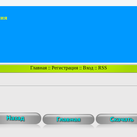
ния
Главная
::
Регистрация
::
Вход
::
RSS