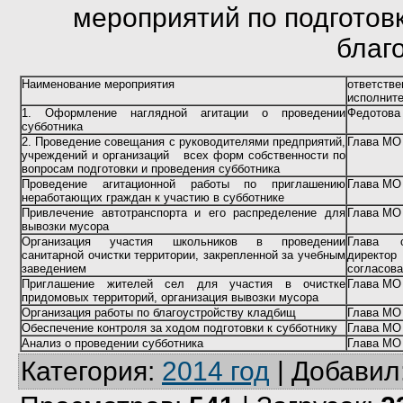
мероприятий по подготов
благ
Наименование мероприятия
ответств
исполнит
1. Оформление наглядной агитации о проведении
Федотова 
субботника
2. Проведение совещания с руководителями предприятий,
Глава МО
учреждений и организаций всех форм собственности по
вопросам подготовки и проведения субботника
Проведение агитационной работы по приглашению
Глава МО
неработающих граждан к участию в субботнике
Привлечение автотранспорта и его распределение для
Глава МО
вывозки мусора
Организация участия школьников в проведении
Глава с
санитарной очистки территории, закрепленной за учебным
директор
заведением
согласов
Приглашение жителей сел для участия в очистке
Глава МО
придомовых территорий, организация вывозки мусора
Организация работы по благоустройству кладбищ
Глава МО
Обеспечение
контроля за
ходом подготовки к субботнику
Глава МО
Анализ о проведении субботника
Глава МО
Категория
:
2014 год
|
Добавил