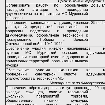
Организационные мероприятия
Организовать работу по оформлению
до 15 а
наглядной агитации о проведении
двухмесячника на территории МО Муринский
сельсовет
Проведение совещания с руководителями
с 25 по 5
учреждений, предприятий, организаций по
вопросам подготовки и проведения
двухмесячника, оформление территорий к
празднованию Победы в Великой
Отечественной войне 1941-1945
Обеспечение участия жителей населенных
в теч
пунктов МО Муринский сельсовет в
двухмеся
проведении санитарной очистки дворовых и
придомовых территорий, организация вывоза
мусора
Обеспечение участия школьников в
в теч
проведении санитарной очистки и
двухмеся
благоустройства территории МО
Мероприятия по благоустрой
Проведение обрезки деревьев и кустарников,
до 20 ап
высадке саженцев, очистки территорий
школьных, предприятий торговли,
общественного питания, культуры,
здравоохранения, других организаций