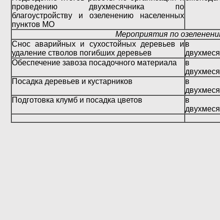
проведению двухмесячника по
благоустройству и озеленению населенных
пунктов МО
Мероприятия по озеленен
Снос аварийных и сухостойных деревьев и
в те
удаление стволов погибших деревьев
двухмеся
Обеспечение завоза посадочного материала
в те
двухмеся
Посадка деревьев и кустарников
в те
двухмеся
Подготовка клумб и посадка цветов
в те
двухмеся