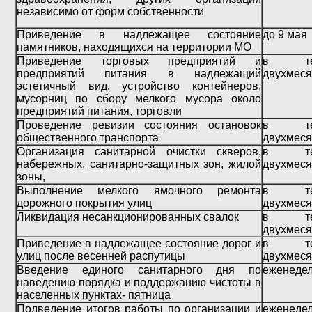
независимо от форм собственности
Приведение в надлежащее состояние
до 9 мая
памятников, находящихся на территории МО
Приведение торговых предприятий и
в теч
предприятий питания в надлежащий
двухмеся
эстетичный вид, устройство контейнеров,
мусорниц
по сбору мелкого мусора около
предприятий питания, торговли
Проведение ревизии состояния остановок
в теч
общественного транспорта
двухмеся
Организация санитарной очистки скверов,
в теч
набережных, санитарно-защитных зон, жилой
двухмеся
зоны,
Выполнение мелкого ямочного ремонта
в теч
дорожного покрытия улиц
двухмеся
Ликвидация несанкционированных свалок
в теч
двухмеся
Приведение в надлежащее состояние дорог и
в теч
улиц после весенней распутицы
двухмеся
Введение единого санитарного дня по
еженеде
наведению порядка и поддержанию чистоты в
населенных пункта
х-
пятница
Подведение итогов работы по организации и
еженеде