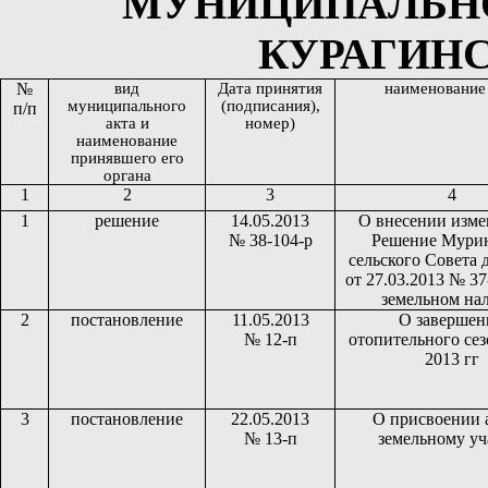
МУНИЦИПАЛЬНО
КУРАГИНС
№
вид
Дата принятия
наименование
муниципального
(подписания),
п/п
акта и
номер)
наименование
принявшего его
органа
1
2
3
4
1
решение
14.05.2013
О внесении изме
№ 38-104-р
Решение Мури
сельского Совета 
от 27.03.2013 № 37
земельном на
2
постановление
11.05.2013
О завершен
№ 12-п
отопительного сез
2013 гг
3
постановление
22.05.2013
О присвоении 
№ 13-п
земельному уч