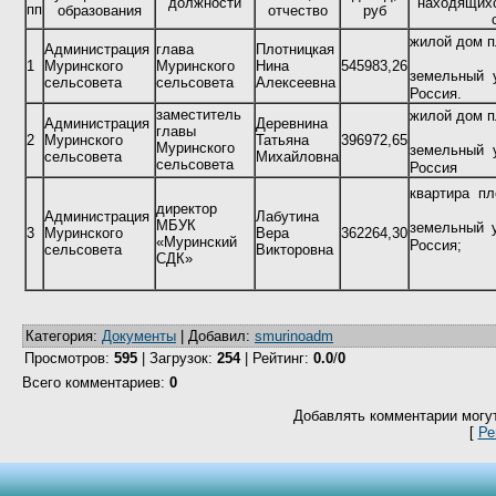
должности
находящихс
пп
образования
отчество
руб
жилой дом п
Администрация
глава
Плотницкая
1
Муринского
Муринского
Нина
545983,26
земельный 
сельсовета
сельсовета
Алексеевна
Россия.
заместитель
жилой дом п
Администрация
Деревнина
главы
2
Муринского
Татьяна
396972,65
Муринского
земельный 
сельсовета
Михайловна
сельсовета
Россия
квартира пл
директор
Администрация
Лабутина
МБУК
земельный 
3
Муринского
Вера
362264,30
«Муринский
Россия;
сельсовета
Викторовна
СДК»
Категория
:
Документы
|
Добавил
:
smurinoadm
Просмотров
:
595
|
Загрузок
:
254
|
Рейтинг
:
0.0
/
0
Всего комментариев
:
0
Добавлять комментарии могут
[
Ре