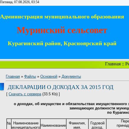
Пятница, 07.08.2026, 03:54
Администрация муниципального образования
Муринский сельсовет
Курагинский район, Красноярский край
Главная
::
Р
Главная
»
Файлы
»
Основной
»
Документы
ДЕКЛАРАЦИИ О ДОХОДАХ ЗА 2015 ГОД
[
Скачать с сервера
(33.5 Kb) ]
о доходах, об имуществе и обязательствах имущественного
замещающих должности муници
по Курагин
Пере
Наименование
Фамилия,
Годовой
№
Наименование
принад
муниципального
имя,
доход,