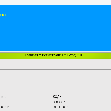
ния
Главная
::
Регистрация
::
Вход
::
RSS
вета
КОДЫ
0503387
2013 г.
01.11.2013