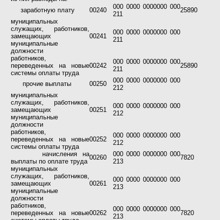
000 0000 0000000 000
заработную плату
00240
25890
211
муниципальных
служащих, работников,
000 0000 0000000 000
замещающих
00241
211
муниципальные
должности
работников,
000 0000 0000000 000
переведенных на новые
00242
25890
211
системы оплаты труда
000 0000 0000000 000
прочие выплаты
00250
212
муниципальных
служащих, работников,
000 0000 0000000 000
замещающих
00251
212
муниципальные
должности
работников,
000 0000 0000000 000
переведенных на новые
00252
212
системы оплаты труда
начисления на
000 0000 0000000 000
00260
7820
выплаты по оплате труда
213
муниципальных
служащих, работников,
000 0000 0000000 000
замещающих
00261
213
муниципальные
должности
работников,
000 0000 0000000 000
переведенных на новые
00262
7820
213