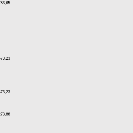
783,65
673,23
673,23
273,88