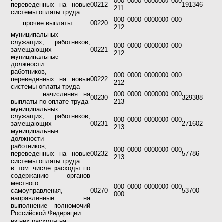
000 0000 0000000 000
переведенных на новые
00212
191346
211
системы оплаты труда
000 0000 0000000 000
прочие выплаты
00220
212
муниципальных
служащих, работников,
000 0000 0000000 000
замещающих
00221
212
муниципальные
должности
работников,
000 0000 0000000 000
переведенных на новые
00222
212
системы оплаты труда
начисления на
000 0000 0000000 000
00230
329388
выплаты по оплате труда
213
муниципальных
служащих, работников,
000 0000 0000000 000
замещающих
00231
271602
213
муниципальные
должности
работников,
000 0000 0000000 000
переведенных на новые
00232
57786
213
системы оплаты труда
в том числе расходы по
содержанию органов
местного
000 0000 0000000 000
самоуправления,
00270
53700
000
направленные на
выполнение полномочий
Российской Федерации
из них расходы на: