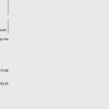
ений
ства
273,88
783,65