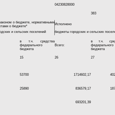
04230828000
383
законом о бюджете, нормативными
Исполнено
ктами о бюджете*
одских и сельских поселений
бюджеты городских и сельских посел
в т.ч. средства
в т.ч. сред
федерального
Всего:
федерального
бюджета
бюджета
15
26
27
53700
1714602,17
40
25890
836579,17
18
693201,39