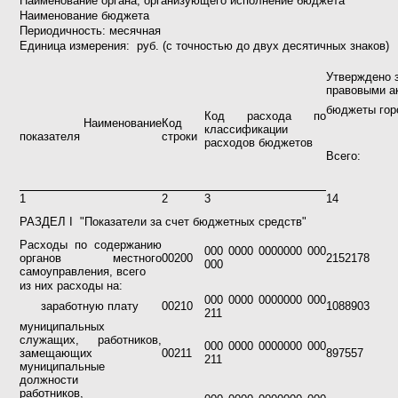
Наименование органа, организующего исполнение бюджета
Наименование бюджета
Периодичность: месячная
Единица измерения:
руб. (с точностью до двух десятичных знаков)
Утверждено 
правовыми а
бюджеты гор
Код расхода по
Наименование
Код
классификации
показателя
строки
расходов бюджетов
Всего:
1
2
3
14
РАЗДЕЛ I
"Показатели за счет бюджетных средств"
Расходы по содержанию
000 0000 0000000 000
органов местного
00200
2152178
000
самоуправления, всего
из них расходы на:
000 0000 0000000 000
заработную плату
00210
1088903
211
муниципальных
служащих, работников,
000 0000 0000000 000
замещающих
00211
897557
211
муниципальные
должности
работников,