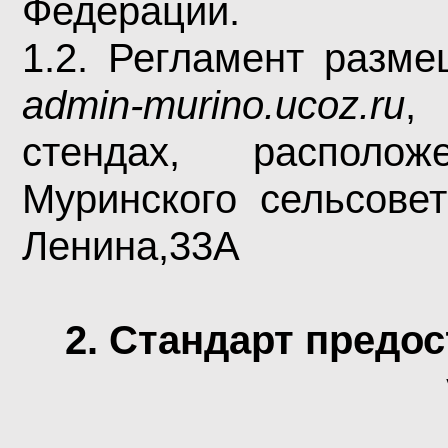
Федерации.
1.2. Регламент разм
admin
-
murino
.
ucoz
.
ru
,
стендах, располо
Муринского сельсовет
Ленина,33А
2. Стандарт предо