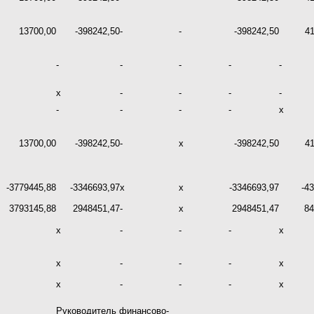
13700,00
-398242,50
-
-
-398242,50
4
-
-
-
-
-
х
-
-
-
-
-
-
-
-
х
13700,00
-398242,50
-
х
-398242,50
4
-3779445,88
-3346693,97
х
х
-3346693,97
-4
3793145,88
2948451,47
-
х
2948451,47
84
х
-
-
-
х
х
-
-
-
х
х
-
-
-
х
Руководитель финансово-