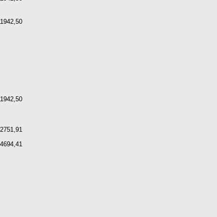
11942,50
11942,50
32751,91
4694,41