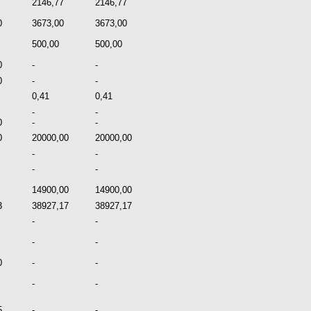
2146,77
2146,77
0
3673,00
3673,00
500,00
500,00
0
-
-
0
-
-
0,41
0,41
-
-
0
-
-
0
20000,00
20000,00
-
-
-
-
14900,00
14900,00
3
38927,17
38927,17
-
-
-
-
0
-
-
-
-
5
-
-