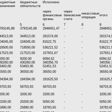
юджетные
бюджетных
Исполнено
азначения
обязательств
через
через
некассовые
финансовые
банковские
итого
операции
органы
счета
5
6
7
8
9
793145,88
3793145,88
2948451,47
-
-
2948451
44513,00
344513,00
281574,00
-
-
281574,
04045,00
104045,00
81622,75
-
-
81622,7
18500,00
718500,00
536221,52
-
-
536221,
17523,00
217523,00
157831,67
-
-
157831,
200,00
9200,00
6094,62
-
-
6094,62
30260,00
430260,00
340356,70
-
-
340356,
3493,00
53493,00
52451,53
-
-
52451,5
6550,00
36550,00
36550,00
36550,0
84394,00
184394,00
181625,50
-
-
181625,
8703,83
58703,83
58703,83
58703,8
200,00
3200,00
3200,00
-
-
3200,00
0200,00
20200,00
5050,00
-
-
5050,00
5890,00
25890,00
18783,65
-
-
18783,6