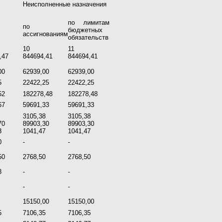
Неисполненные назначения
по лимитам
по
бюджетных
ассигнованиям
обязательств
10
11
,47
844694,41
844694,41
00
62939,00
62939,00
5
22422,25
22422,25
52
182278,48
182278,48
67
59691,33
59691,33
3105,38
3105,38
70
89903,30
89903,30
3
1041,47
1041,47
0
-
-
50
2768,50
2768,50
3
-
-
-
-
15150,00
15150,00
5
7106,35
7106,35