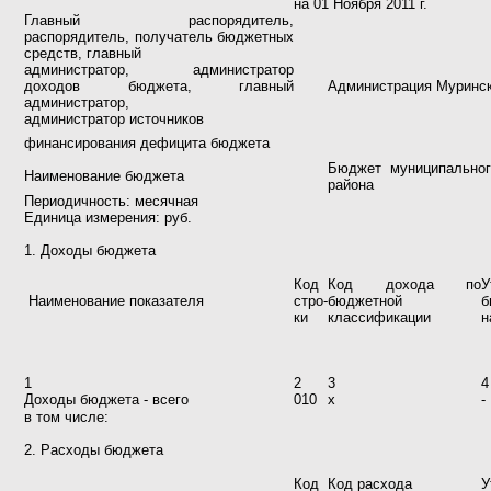
на 01 Ноября 2011 г.
Главный распорядитель,
распорядитель, получатель бюджетных
средств, главный
администратор, администратор
доходов бюджета, главный
Администрация Муринск
администратор,
администратор источников
финансирования дефицита бюджета
Бюджет муниципальног
Наименование бюджета
района
Периодичность: месячная
Единица измерения: руб.
1. Доходы бюджета
Код
Код дохода по
У
Наименование показателя
стро-
бюджетной
б
ки
классификации
н
1
2
3
4
Доходы бюджета - всего
010
х
-
в том числе:
2. Расходы бюджета
Код
Код расхода
У