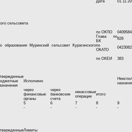
Дата
01.11.20
ого сельсовета
по ОКПО
0409584
Глава по
828
БК
о образования Муринский сельсовет Курагинского
по
0423082
ОКАТО
по ОКЕИ
383
твержденные
Неиспо
юджетные
Исполнено
назначе
азначения
через
через
некассовые
финансовые
банковские
итого
операции
органы
счета
5
6
7
8
9
-
-
-
-
-
твержденные
Лимиты