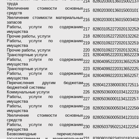
214
82802030013601500213
7
труда
Увеличение стоимости основных
215
82802030013601500310
1
средств
Увеличение стоимости материальных
216
82802030013601500340
2
запасов
Работы, услуги по содержанию
217
82803105227202013225
2
имущества
Прочие работы, услуги
218
82803105227202013226
2
Работы, услуги по содержанию
219
82803109227202013225
1
имущества
Прочие работы, услуги
220
82803109227202013226
1
Транспортные услуги
221
82804095222031365222
3
Работы, услуги по содержанию
222
82804095222031365225
3
имущества
Транспортные услуги
223
82804099222031365222
5
Работы, услуги по содержанию
224
82804099222031365225
7
имущества
Перечисления другим бюджетам
225
82804123380003017251
1
бюджетной системы
Коммунальные услуги
226
82805036000103412223
1
Работы, услуги по содержанию
227
82805036000113412225
7
имущества
Работы, услуги по содержанию
228
82805036000503412225
6
имущества
Увеличение стоимости основных
229
82805036000503412310
1
средств
Работы, услуги по содержанию
230
82805037950212412225
4
имущества
Безвозмездные перечисления
государственным и муниципальным
231
82808010923401018241
6