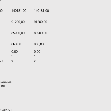
00
140181,00
140181,00
91200,00
91200,00
85900,00
85900,00
860,00
860,00
0,00
0,00
-
-
50
х
х
лненные
ния
11942,50