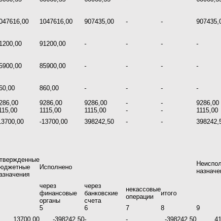
047616,00
1047616,00
907435,00
-
-
907435,
1200,00
91200,00
-
-
-
-
5900,00
85900,00
-
-
-
-
60,00
860,00
-
-
-
-
286,00
9286,00
9286,00
-
-
9286,00
115,00
1115,00
1115,00
-
-
1115,00
13700,00
-13700,00
398242,50
-
-
398242,
твержденные
Неиспо
юджетные
Исполнено
назначе
азначения
через
через
некассовые
финансовые
банковские
итого
операции
органы
счета
5
6
7
8
9
13700,00
-398242,50
-
-
-398242,50
4