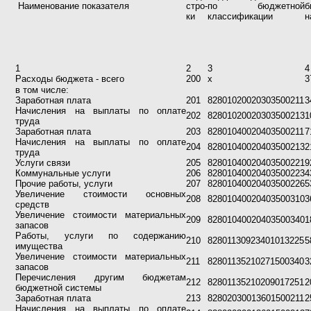
Наименование показателя
стро-
по бюджетной
б
ки
классификации
н
1
2
3
4
Расходы бюджета - всего
200
х
3
в том числе:
Заработная плата
201
82801020020303500211
3
Начисления на выплаты по оплате
202
82801020020303500213
1
труда
Заработная плата
203
82801040020403500211
7
Начисления на выплаты по оплате
204
82801040020403500213
2
труда
Услуги связи
205
82801040020403500221
9
Коммунальные услуги
206
82801040020403500223
4
Прочие работы, услуги
207
82801040020403500226
5
Увеличение стоимости основных
208
82801040020403500310
3
средств
Увеличение стоимости материальных
209
82801040020403500340
1
запасов
Работы, услуги по содержанию
210
82801130923401013225
5
имущества
Увеличение стоимости материальных
211
82801135210271500340
3
запасов
Перечисления другим бюджетам
212
82801135210209017251
2
бюджетной системы
Заработная плата
213
82802030013601500211
2
Начисления на выплаты по оплате