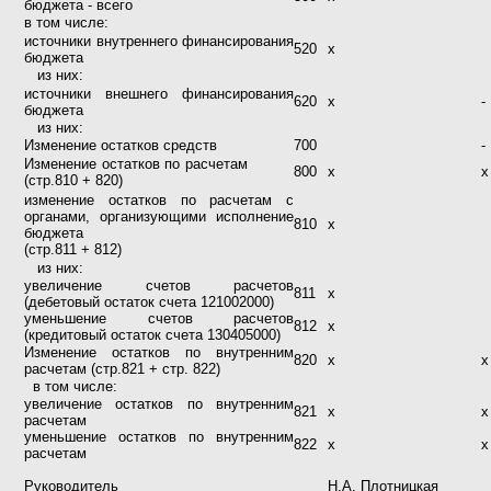
бюджета - всего
в том числе:
источники внутреннего финансирования
520
х
бюджета
из них:
источники внешнего финансирования
620
х
-
бюджета
из них:
Изменение остатков средств
700
-
Изменение остатков по расчетам
800
х
х
(стр.810 + 820)
изменение остатков по расчетам с
органами, организующими исполнение
810
х
бюджета
(стр.811 + 812)
из них:
увеличение счетов расчетов
811
х
(дебетовый остаток счета 121002000)
уменьшение счетов расчетов
812
х
(кредитовый остаток счета 130405000)
Изменение остатков по внутренним
820
х
х
расчетам (стр.821 + стр. 822)
в том числе:
увеличение остатков по внутренним
821
х
х
расчетам
уменьшение остатков по внутренним
822
х
х
расчетам
Руководитель
Н.А. Плотницкая