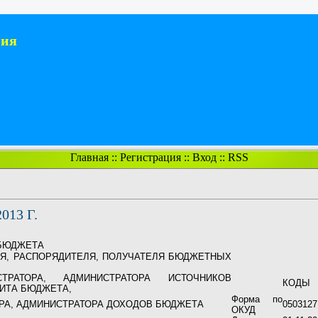
ния
Главная
::
Регистрация
::
Вход
::
RSS
13 Г.
БЮДЖЕТА
ЛЯ, РАСПОРЯДИТЕЛЯ, ПОЛУЧАТЕЛЯ БЮДЖЕТНЫХ
ТРАТОРА, АДМИНИСТРАТОРА ИСТОЧНИКОВ
КОДЫ
ИТА БЮДЖЕТА,
Форма по
РА, АДМИНИСТРАТОРА ДОХОДОВ БЮДЖЕТА
0503127
ОКУД