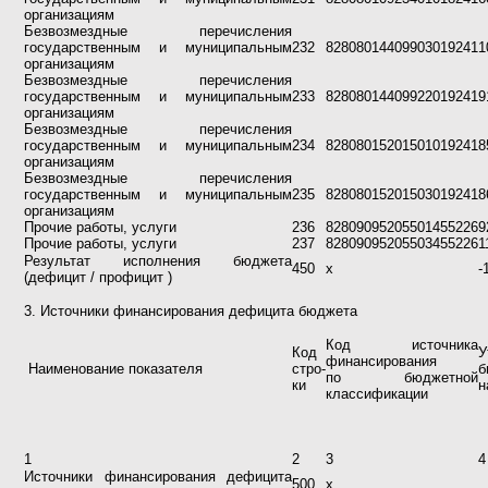
организациям
Безвозмездные перечисления
государственным и муниципальным
232
82808014409903019241
1
организациям
Безвозмездные перечисления
государственным и муниципальным
233
82808014409922019241
9
организациям
Безвозмездные перечисления
государственным и муниципальным
234
82808015201501019241
8
организациям
Безвозмездные перечисления
государственным и муниципальным
235
82808015201503019241
8
организациям
Прочие работы, услуги
236
82809095205501455226
9
Прочие работы, услуги
237
82809095205503455226
1
Результат исполнения бюджета
450
х
-
(дефицит / профицит )
3. Источники финансирования дефицита бюджета
Код источника
Код
У
финансирования
Наименование показателя
стро-
б
по бюджетной
ки
н
классификации
1
2
3
4
Источники финансирования дефицита
500
х