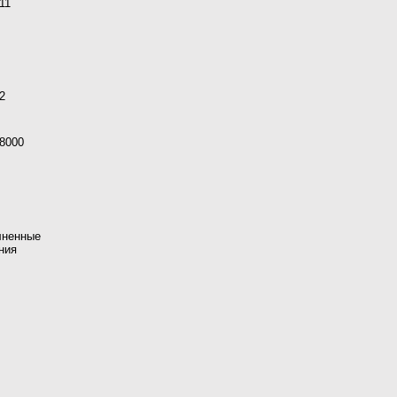
11
2
8000
лненные
ния