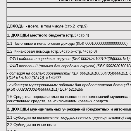
ДОХОДЫ - всего, в том числе
(стр.2+стр.9)
1. ДОХОДЫ местного бюджета
(стр.3+стр.4)
1.1 Налоговые и неналоговые доходы (КБК 00010000000000000000)
1.2 Финансовая помощь (стр.5+стр.6+стр.7+стр.8)
- ФФП районов и городских округов (КБК 0002020100104(05)0000151)
- ФФП поселений (только для городских округов) (КБК 000202010010
- дотация на сбалансированност
ь(
КБК 0002020100304(05)0000151, 
ЦСР 5170100 (ЗАТО), 5170200
- субвенция муниципальным районам для предоставления дотаций 
(КБК 00020203024050000151) ЦСР 5210255
1.6 Средства, передаваемые на выполнение полномочий муниципальн
собственных средств, за исключением краевых средств
2. ДОХОДЫ муниципальных учреждений (бюджетных и автоно
2.1 Субсидии на выполнение государственного (муниципального) за
2.2 Субсидии на иные цели