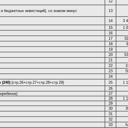
12
 и бюджетных инвестиций), со знаком минус
13
14
3 
15
1 
16
17
3
18
19
20
5
21
22
1
23
5
24
 (240)
(стр.26+стр.27+стр.28+стр.29)
25
1 
26
огребение)
27
28
1 
29
30
3
31
32
33
5