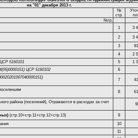
на "01" декабря 2013 г.
№
Уто
стр.
пл
№гр.
1
3 
2
3 
3
9
4
2 
 ЦСР 5160101
5
1 
4(05)0000151) ЦСР 5160102
6
00020201007040000151)
7
4
поселениям
8
6
ого района (поселений), Отражаются в расходах за счет
9
мных)
(стр.10+стр.11+стр.12+стр.13)
9
дания
10
11