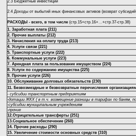
2.3 Бюджетные инвестиции
2.4 Доходы от выбытий иных финансовых активов (возврат субсидий
РАСХОДЫ - всего, в том числе
(стр.15+стр.16+…+стр.37-стр.38)
1. Заработная плата (211)
2. Прочие выплаты (212)
3. Начисления на оплату труда (213)
4. Услуги связи (221)
5. Транспортные услуги (222)
6. Коммунальные услуги (223)
7. Арендная плата за пользование имуществом (224)
8. Услуги по содержанию имущества (225)
9. Прочие услуги (226)
10. Обслуживание долговых обязательств (230)
11. Безвозмездные и безвозвратные перечисления организациям
- субсидии транспортным предприятиям
-дотации ЖКХ
(
в т.ч. возмещение разницы в тарифах по баням, п
-субсидии муниципальным учреждениям
-прочие
12.Отрицательные трансферты (251)
13.Социальное обеспечение (260)
14. Прочие расходы (290)
15. Увеличение стоимости основных средств (310)