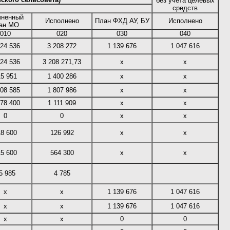
без учета целевых
средств
чненный
Исполнено
План ФХД АУ, БУ
Исполнено
ан МО
010
020
030
040
424 536
3 208 272
1 139 676
1 047 616
424 536
3 208 271,73
х
х
15 951
1 400 286
х
х
508 585
1 807 986
х
х
378 400
1 111 909
х
х
0
0
х
х
18 600
126 992
х
х
15 600
564 300
х
х
5 985
4 785
х
х
1 139 676
1 047 616
х
х
1 139 676
1 047 616
х
х
0
0