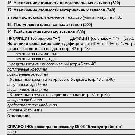
16. Увеличение стоимости нематериальных активов (320)
17. Увеличение стоимости материальных запасов (340)
в том числе:
котельно-печное топливо (уголь, мазут и т.д.)
18. Поступление финансовых активов (500)
19. Выбытие финансовых активов (600)
ПРОФИЦИТ (со знаком "+") ДЕФИЦИТ (со знаком "
-"
)
(с
Источники финансирования дефицита
(стр.41+стр.44+стр.47+стр.
-изменение остатков средств (стр. 42-стр.43)
остатки на начало года
остатки на конец года
- кредиты кредитных организаций (стр.45-стр.46)
полученные кредиты
погашенные кредиты
- бюджетные кредиты из краевого бюджета (стр.48-стр.49)
полученные кредиты
погашенные кредиты
- бюджетные кредиты предоставленные (стр. 51-стр.52)
возврат кредитов
предоставление кредитов
- прочие источники
Отклонение
СПРАВОЧНО: расходы по разделу 05 03 "Благоустройство"
всего