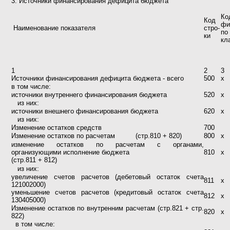
3. Источники финансирования дефицита бюджета
К
Код
фи
Наименование показателя
стро-
п
ки
кл
1
2
3
Источники финансирования дефицита бюджета - всего
500
х
в том числе:
источники внутреннего финансирования бюджета
520
х
из них:
источники внешнего финансирования бюджета
620
х
из них:
Изменение остатков средств
700
Изменение остатков по расчетам
(стр.810 + 820)
800
х
изменение остатков по расчетам с органами,
организующими исполнение бюджета
810
х
(стр.811 + 812)
из них:
увеличение счетов расчетов (дебетовый остаток счета
811
х
121002000)
уменьшение счетов расчетов (кредитовый остаток счета
812
х
130405000)
Изменение остатков по внутренним расчетам (стр.821 + стр.
820
х
822)
в том числе: