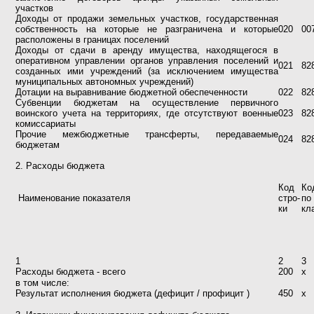
участков
Доходы от продажи земельных участков, государственная
собственность на которые не разграничена и которые
020
00
расположены в границах поселений
Доходы от сдачи в аренду имущества, находящегося в
оперативном управлении органов управления поселений и
021
82
созданных ими учреждений (за исключением имущества
муниципальных автономных учреждений)
Дотации на выравнивание бюджетной обеспеченности
022
82
Субвенции бюджетам на осуществление первичного
воинского учета на территориях, где отсутствуют военные
023
82
комиссариаты
Прочие межбюджетные трансферты, передаваемые
024
82
бюджетам
2. Расходы бюджета
Код
Ко
Наименование показателя
стро-
п
ки
кл
1
2
3
Расходы бюджета - всего
200
х
в том числе:
Результат исполнения бюджета (дефицит / профицит )
450
х