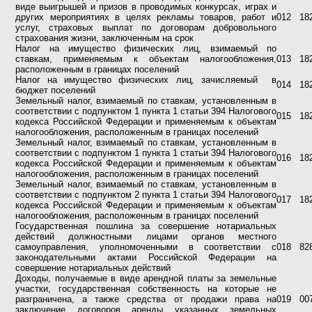
виде выигрышей и призов в проводимых конкурсах, играх и
других мероприятиях в целях рекламы товаров, работ и
012
18
услуг, страховых выплат по договорам добровольного
страхования жизни, заключенным на срок
Налог на имущество физических лиц, взимаемый по
ставкам, применяемым к объектам налогообложения,
013
18
расположенным в границах поселений
Налог на имущество физических лиц, зачисляемый
в
014
18
бюджет поселений
Земельный налог, взимаемый по ставкам, установленным в
соответствии с подпунктом 1 пункта 1 статьи 394 Налогового
015
18
кодекса Российской Федерации и применяемым к объектам
налогообложения, расположенным в границах поселений
Земельный налог, взимаемый по ставкам, установленным в
соответствии с подпунктом 1 пункта 1 статьи 394 Налогового
016
18
кодекса Российской Федерации и применяемым к объектам
налогообложения, расположенным в границах поселений
Земельный налог, взимаемый по ставкам, установленным в
соответствии с подпунктом 2 пункта 1 статьи 394 Налогового
017
18
кодекса Российской Федерации и применяемым к объектам
налогообложения, расположенным в границах поселений
Государственная пошлина за совершение нотариальных
действий должностными лицами органов местного
самоуправления, уполномоченными в соответствии с
018
82
законодательными актами Российской Федерации на
совершение нотариальных действий
Доходы, получаемые в виде арендной платы за земельные
участки, государственная собственность на которые не
разграничена, а также средства от продажи права на
019
00
заключение договоров аренды указанных земельных