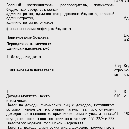
на 01 Ию
Главный распорядитель, распорядитель, получатель
бюджетных средств, главный
администратор, администратор доходов бюджета, главный
администратор,
Ад
администратор источников
финансирования дефицита бюджета
Бю
Наименование бюджета
ра
Периодичность: месячная
Единица измерения: руб.
1. Доходы бюджета
Код
К
Наименование показателя
стро-
бю
ки
кл
1
2
3
Доходы бюджета - всего
010
х
в том числе:
Налог на доходы физических лиц с доходов, источником
которых является налоговый агент, за исключением
доходов, в отношении которых исчисление и уплата налога
011
18
1
осуществляется в соответствии со статьями 227, 227
и 228
Налогового кодекса Российской Федерации
Налог на доходы физических лиц с доходов, полученных в