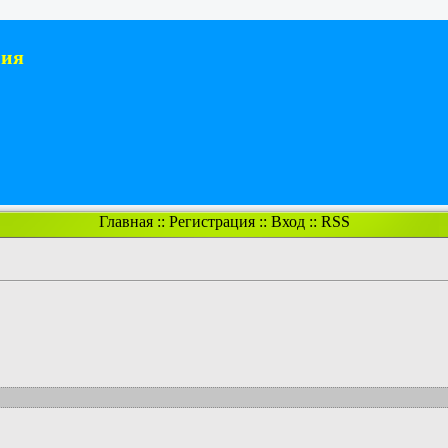
ния
Главная
::
Регистрация
::
Вход
::
RSS