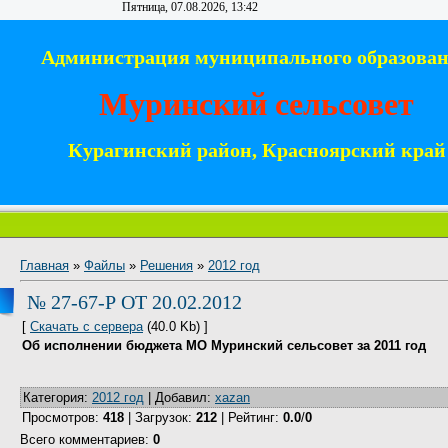
Пятница, 07.08.2026, 13:42
Администрация муниципального образова
Муринский сельсовет
Курагинский район, Красноярский край
Главная
»
Файлы
»
Решения
»
2012 год
№ 27-67-Р ОТ 20.02.2012
[
Скачать с сервера
(40.0 Kb) ]
Об исполнении бюджета МО Муринский сельсовет за 2011 год
Категория
:
2012 год
|
Добавил
:
xazan
Просмотров
:
418
|
Загрузок
:
212
|
Рейтинг
:
0.0
/
0
Всего комментариев
:
0