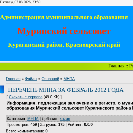
Пятница, 07.08.2026, 23:59
Администрация муниципального образования
Муринский сельсовет
Курагинский район, Красноярский край
Главная
::
Р
Главная
»
Файлы
»
Основной
»
МНПА
ПЕРЕЧЕНЬ МНПА ЗА ФЕВРАЛЬ 2012 ГОДА
[
Скачать с сервера
(49.0 Kb) ]
Информация, подлежащая включению в регистр, о мун
образования Муринский сельсовет Курагинского района 
Категория
:
МНПА
|
Добавил
:
xazan
Просмотров
:
459
|
Загрузок
:
175
|
Рейтинг
:
0.0
/
0
Всего комментариев
:
0