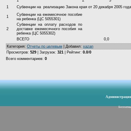
1
2
3
1
Субвенции на
реализацию Закона края от 20 декабря 2005 го
Субвенции на ежемесячное пособие
1
на ребенка (ЦС 5055301)
Субвенции на оплату расходов по
2
доставке ежемесячного пособия на
ребенка (ЦС 5055302)
ВСЕГО
0,0
Категория
:
Отчеты по целевым
|
Добавил
:
xazan
Просмотров
:
529
|
Загрузок
:
321
|
Рейтинг
:
0.0
/
0
Всего комментариев
:
0
Администрация 
Бесплатн