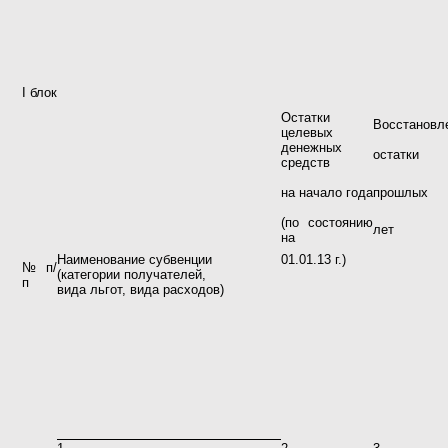
I блок
Остатки
Восстановл
целевых
денежных
остатки
средств
на начало года
прошлых
(по состоянию
лет
на
Наименование субвенции
01.01.13 г.)
№ п/
(категории получателей,
п
вида льгот, вида расходов)