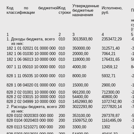
Утвержденные
Код по бюджетной
Код
Исполнено,
бюджетные
П
классификации
строки
руб.
назначения
н
с
(г
1
2
3
4
5
1. Доходы бюджета, всего
010
3013593,80
2353472,29
-
из них:
182 1 01 02021 01 0000 000
010
350000,00
312571,40
-
182 1 06 01030 10 0000 000
010
20000,00
7064,21
-
182 1 06 06013 10 0000 000
010
118000,00
176431,65
5
007 1 11 05010 10 0000 000
010
4000,00
12459,12
8
828 1 11 05035 10 0000 000
010
8000,00
5932,71
-
828 1 08 04020 01 0000 000
010
15000,00
2900,00
-
828 2 02 01001 10 0000 000
010
991200,00
712300,00
-
828 2 02 03015 10 0000 000
010
54400,00
40800,00
-
828 2 02 04999 10 0000 000
010
1452993,80
1072742,80
-
2. Расходы бюджета, всего
200
3022293,80
2277820,14
-
из них:
828 0102 0020303 000 000
200
353100,00
297378,87
-
828 0104 0020403 000 000
200
1509752,00
1161495,09
-
828 0113 5210271 000 000
200
3300,00
1302
-