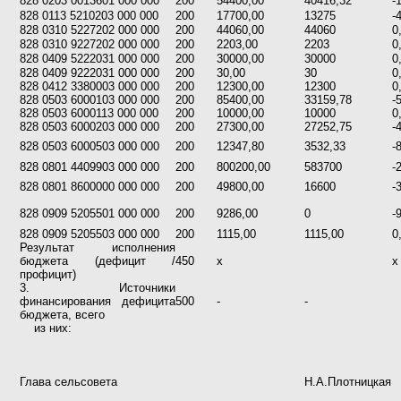
828 0203 0013601 000 000
200
54400,00
40416,32
-
828 0113 5210203 000 000
200
17700,00
13275
-
828 0310 5227202 000 000
200
44060,00
44060
0
828 0310 9227202 000 000
200
2203,00
2203
0
828 0409 5222031 000 000
200
30000,00
30000
0
828 0409 9222031 000 000
200
30,00
30
0
828 0412 3380003 000 000
200
12300,00
12300
0
828 0503 6000103 000 000
200
85400,00
33159,78
-
828 0503 6000113 000 000
200
10000,00
10000
0
828 0503 6000203 000 000
200
27300,00
27252,75
-
828 0503 6000503 000 000
200
12347,80
3532,33
-
828 0801 4409903 000 000
200
800200,00
583700
-
828 0801 8600000 000 000
200
49800,00
16600
-
828 0909 5205501 000 000
200
9286,00
0
-
828 0909 5205503 000 000
200
1115,00
1115,00
0
Результат исполнения
бюджета (дефицит /
450
х
х
профицит)
3. Источники
финансирования дефицита
500
-
-
бюджета, всего
из них:
Глава сельсовета
Н.А.Плотницкая